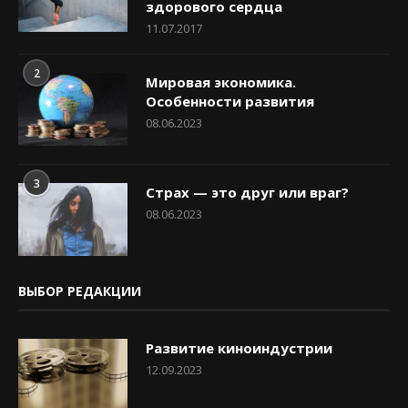
здорового сердца
11.07.2017
2
Мировая экономика.
Особенности развития
08.06.2023
3
Страх — это друг или враг?
08.06.2023
ВЫБОР РЕДАКЦИИ
Развитие киноиндустрии
12.09.2023