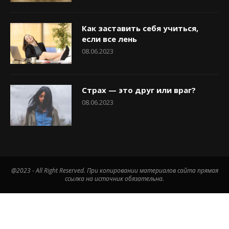
Как заставить себя учиться,
если все лень
08.06.2023
Страх — это друг или враг?
08.06.2023
@2023 - All Right Reserved. При копировании материалов сайта прямая
ссылка на источник обязательна.