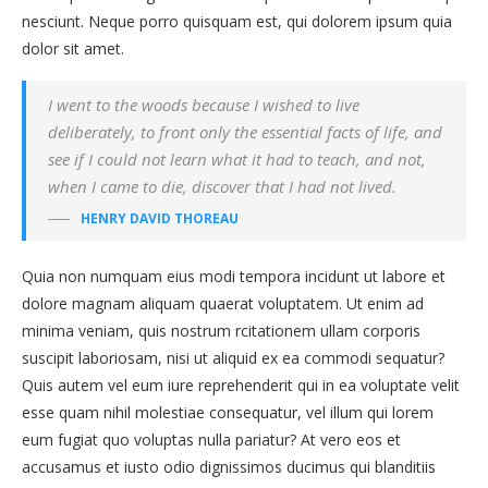
nesciunt. Neque porro quisquam est, qui dolorem ipsum quia
dolor sit amet.
I went to the woods because I wished to live
deliberately, to front only the essential facts of life, and
see if I could not learn what it had to teach, and not,
when I came to die, discover that I had not lived.
HENRY DAVID THOREAU
Quia non numquam eius modi tempora incidunt ut labore et
dolore magnam aliquam quaerat voluptatem. Ut enim ad
minima veniam, quis nostrum rcitationem ullam corporis
suscipit laboriosam, nisi ut aliquid ex ea commodi sequatur?
Quis autem vel eum iure reprehenderit qui in ea voluptate velit
esse quam nihil molestiae consequatur, vel illum qui lorem
eum fugiat quo voluptas nulla pariatur? At vero eos et
accusamus et iusto odio dignissimos ducimus qui blanditiis